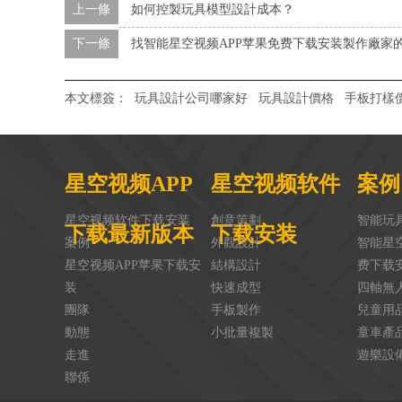
上一條
如何控製玩具模型設計成本？
下一條
找智能星空视频APP苹果免费下载安装製作廠家的
本文標簽：
玩具設計公司哪家好
玩具設計價格
手板打樣
星空视频APP
星空视频软件
案例
星空视频软件下载安装
創意策劃
智能玩
下载最新版本
下载安装
案例
外觀設計
智能星
星空视频APP苹果下载安
結構設計
费下载
装
快速成型
四軸無
團隊
手板製作
兒童用
動態
小批量複製
童車產
走進
遊樂設
聯係