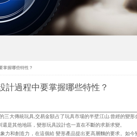
掌握哪些特性？
計過程中要掌握哪些特性？
的三大傳統玩具,交易金額占了玩具市場的半壁江山.曾經的變形
圳還是其他地區，變形玩具設計也一直在不斷的求新求變。
想象力和創造力，在這個給 變形產品提出更高層麵的要求。