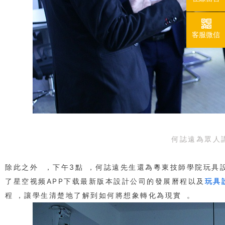
客服微信
何誌遠為眾人
除此之外，下午3點，何誌遠先生還為粵東技師學院
了星空视频APP下载最新版本設計公司的發展曆程以及
玩具
程，讓學生清楚地了解到如何將想象轉化為現實。