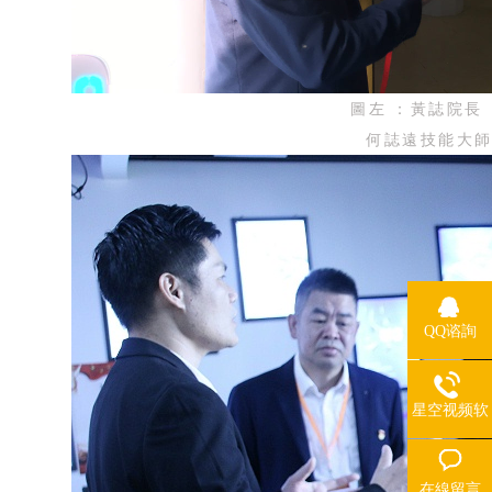
圖左：黃誌院長 
何誌遠技能大
QQ谘詢
星空视频软
件下载安装
熱線
在線留言