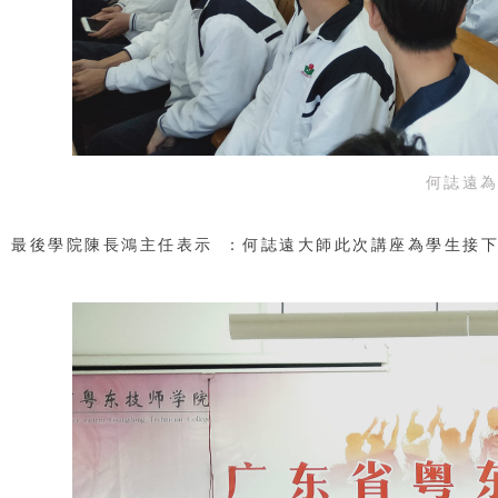
何誌遠
最後學院陳長鴻主任表示：何誌遠大師此次講座為學生接下